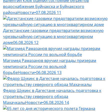
Валентин Клок оценил состояние объектов
водоснабжения Буйнакска и Буйнакского
района
Новости
•
07.08.2026
11
Дагестанские газовики предотвратили возможную
чрезвычайную ситуацию в многоквартирном
доме
06.08.2026
12
Магомед Рамазанов вручил награды призерам
чемпионата России по вольной
борьбе
Новости
•
06.08.2026
13
Федор Щукин: в Дагестане началась подготовка к
строительству северного обхода
Махачкалы
Новости
•
06.08.2026
14