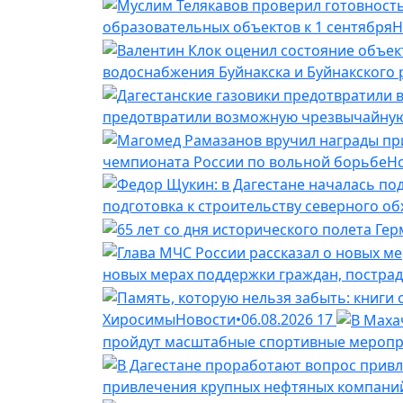
образовательных объектов к 1 сентября
Н
водоснабжения Буйнакска и Буйнакского
предотвратили возможную чрезвычайную
чемпионата России по вольной борьбе
Н
подготовка к строительству северного о
новых мерах поддержки граждан, постра
Хиросимы
Новости
•
06.08.2026
17
пройдут масштабные спортивные меропри
привлечения крупных нефтяных компани