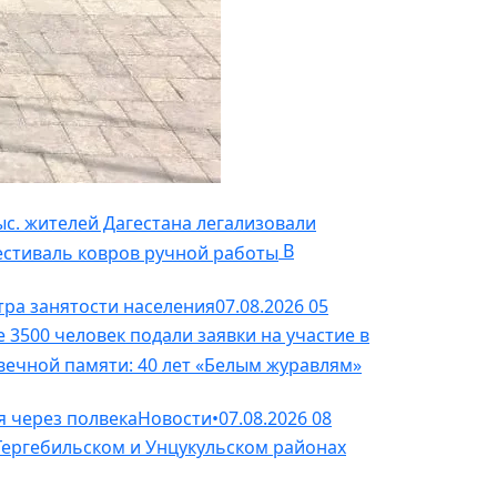
ыс. жителей Дагестана легализовали
В
тра занятости населения
07.08.2026
05
 3500 человек подали заявки на участие в
я через полвека
Новости
•
07.08.2026
08
Гергебильском и Унцукульском районах