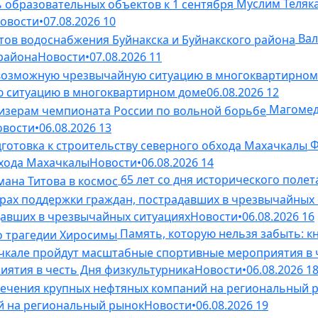
Муслим Теляк
овости
•
07.08.2026
10
Вал
 района
Новости
•
07.08.2026
11
 ситуацию в многоквартирном доме
06.08.2026
12
Магомед
овости
•
06.08.2026
13
Ф
бхода Махачкалы
Новости
•
06.08.2026
14
65 лет со дня исторического полет
давших в чрезвычайных ситуациях
Новости
•
06.08.2026
16
Память, которую нельзя забыть: к
ятия в честь Дня физкультурника
Новости
•
06.08.2026
1
й на региональный рынок
Новости
•
06.08.2026
19