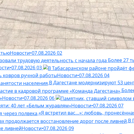
стью
Новости
•
07.08.2026
02
Более 27 т
ости
•
07.08.2026
03
ь ковров ручной работы
Новости
•
07.08.2026
04
В Дагестане модернизируют 53 цен
Более
»
Новости
•
07.08.2026
06
яти: 40 лет «Белым журавлям»
Новости
•
07.08.2026
07
«Я встретил вас…»: любовь, пронесённа
В 
ле ливней
Новости
•
07.08.2026
09