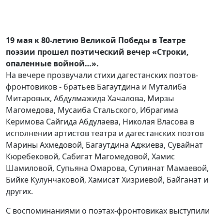
19 мая к 80-летию Великой Победы в Театре
поэзии прошел поэтический вечер «Строки,
опаленные войной…».
На вечере прозвучали стихи дагестанских поэтов-
фронтовиков - братьев Багаутдина и Муталиба
Митаровых, Абдулмажида Хачалова, Мирзы
Магомедова, Мусаиба Стальского, Ибрагима
Керимова Сайгида Абдулаева, Николая Власова в
исполнении артистов театра и дагестанских поэтов
Марины Ахмедовой, Багаутдина Аджиева, Сувайнат
Кюребековой, Сабигат Магомедовой, Хамис
Шамиловой, Супьяна Омарова, Супиянат Мамаевой,
Бийке Кулунчаковой, Хамисат Хизриевой, Байганат и
других.
С воспоминаниями о поэтах-фронтовиках выступили