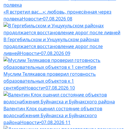
«Я встретил вас…»: любовь, пронесённая через
полвека
Новости
•
07.08.2026
08
В Гергебильском и Унцукульском районах
продолжается восстановление дорог после
ливней
Новости
•
07.08.2026
09
Муслим Телякавов проверил готовность
образовательных объектов к 1
сентября
Новости
•
07.08.2026
10
Валентин Клок оценил состояние объектов
водоснабжения Буйнакска и Буйнакского
района
Новости
•
07.08.2026
11