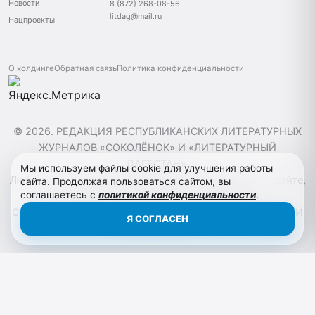
Новости
8 (872) 268-08-56
litdag@mail.ru
Нацпроекты
О холдинге
Обратная связь
Политика конфиденциальности
© 2026. РЕДАКЦИЯ РЕСПУБЛИКАНСКИХ ЛИТЕРАТУРНЫХ
ЖУРНАЛОВ «СОКОЛЁНОК» И «ЛИТЕРАТУРНЫЙ
ДАГЕСТАН».
Мы используем файлы cookie для улучшения работы
Любое использование материалов, размещенных на сайте,
сайта. Продолжая пользоваться сайтом, вы
соглашаетесь с
политикой конфиденциальности
.
допускается только с согласия редакции.
Свидельства регистрации СМИ ПИ № ТУ 05 - 00300 и ПИ
Я СОГЛАСЕН
№ ТУ 05 - 00.