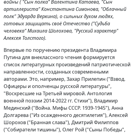
войны ( "Сын полка" Валентина Катаева, "Сын
артиллериста" Константина Симонова, "Облачный
полк" Эдуарда Веркина), о сильных духом людях,
готовых защищать своё Отечество ("Судьба
человека" Михаила Шолохова, "Русский характер"
Алексея Толстого).
Впервые по поручению президента Владимира
Путина для внеклассного чтения формируется
список литературных произведений патриотической
направленности, созданных современными
авторами. Это, например, Захар Прилепин ("Взвод.
Офицеры и ополченцы русской литературы",
"Воскресшие на Третьей мировой. Антология
военной поэзии 2014-2022 гг. Стихи"), Владимир
Мединский ("Война. Мифы СССР. 1939-1945"), Анна
Долгарева ("Из осажденного десятилетия"), Алексей
Шорохов ("Бранная слава"), Дмитрий Филиппов
("Собиратели тишины"), Олег Рой ("Сыны Победы",