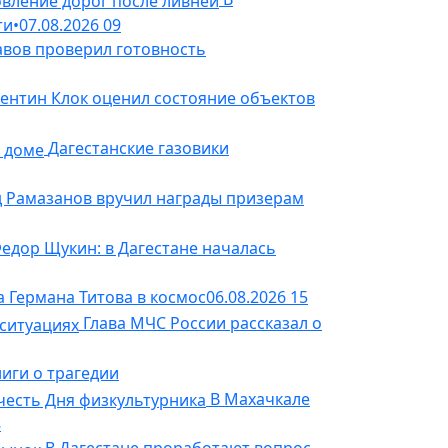
ти
•
07.08.2026
09
авов проверил готовность
ентин Клок оценил состояние объектов
Дагестанские газовики
 Рамазанов вручил награды призерам
едор Щукин: в Дагестане началась
а Германа Титова в космос
06.08.2026
15
Глава МЧС России рассказал о
ниги о трагедии
В Махачкале
8