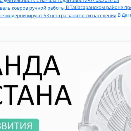
ю деятельность с начала года
Новости
•
07.08.2026
03
В Табасаранском районе пр
В Даг