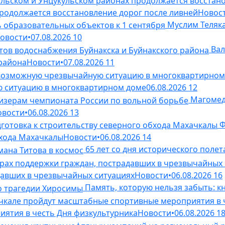
родолжается восстановление дорог после ливней
Новос
Муслим Теляк
овости
•
07.08.2026
10
Вал
 района
Новости
•
07.08.2026
11
 ситуацию в многоквартирном доме
06.08.2026
12
Магомед
овости
•
06.08.2026
13
Ф
бхода Махачкалы
Новости
•
06.08.2026
14
65 лет со дня исторического полет
давших в чрезвычайных ситуациях
Новости
•
06.08.2026
16
Память, которую нельзя забыть: к
ятия в честь Дня физкультурника
Новости
•
06.08.2026
1