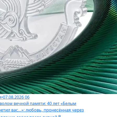
и
•
07.08.2026
06
волом вечной памяти: 40 лет «Белым
ретил вас…»: любовь, пронесённая через
В