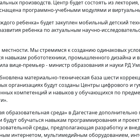
льных производств. Центр будет состоять из лектория,
 оснащена программно-учебными модулями и виртуаль
аждого ребенка» будет закуплен мобильный детский тех
развития ребенка по актуальным научно-исследователь
й местности. Мы стремимся к созданию одинаковых усло
я навыкам робототехники, промышленного дизайна и 
нила вице-премьер - министр образования и науки РД У
бновлена материально-техническая база шести коррекц
ых организациях будут созданы Центры цифрового и гу
ных компетенций и навыков у обучающихся по предме
и».
ая образовательная среда» в Дагестане дополнительно
и будут обучаться навыкам программирования и проектн
зовательной среды, предполагающая разработку и вне
йным интернетом, мультимедийным оборудованием, ин