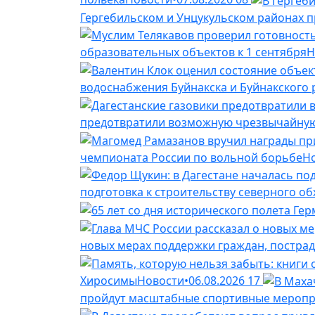
Гергебильском и Унцукульском районах п
образовательных объектов к 1 сентября
Н
водоснабжения Буйнакска и Буйнакского
предотвратили возможную чрезвычайную
чемпионата России по вольной борьбе
Н
подготовка к строительству северного о
новых мерах поддержки граждан, постра
Хиросимы
Новости
•
06.08.2026
17
пройдут масштабные спортивные меропри