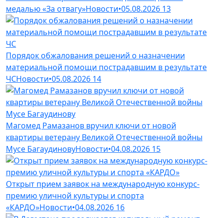
медалью «За отвагу»
Новости
•
05.08.2026
13
Порядок обжалования решений о назначении
материальной помощи пострадавшим в результате
ЧС
Новости
•
05.08.2026
14
Магомед Рамазанов вручил ключи от новой
квартиры ветерану Великой Отечественной войны
Мусе Багаудинову
Новости
•
04.08.2026
15
Открыт прием заявок на международную конкурс-
премию уличной культуры и спорта
«КАРДО»
Новости
•
04.08.2026
16